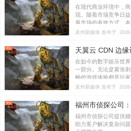
在现代商业环境中，商
现。随着市场竞争日益
展市场的有效方式。本
的定义、商标交易的流
袁州新媒体
发布于 2026-
价值等内容。1.什么
用于区分商品或服务来源的标
天翼云 CDN 
资讯
在如今的数字娱乐世界
一部分。无论是紧张刺
畅的游戏体验都是玩家
游戏体验的“绊脚石”
袁州新媒体
发布于 2026-
作响应不及时等问题，
计算节点的出现，为解决游
福州市侦探公司
资讯
福州市侦探公司提供婚
助力客户解决复杂问题