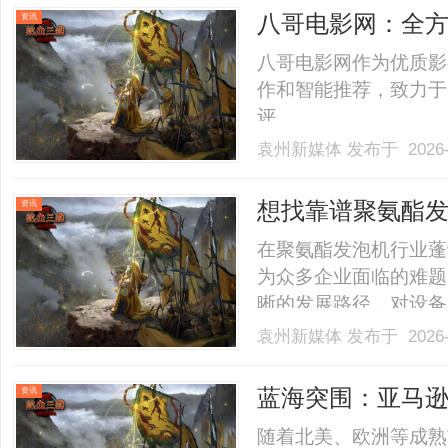
八哥电影网：全
资讯
值
八哥电影网作为优质影
作和智能推荐，致力于
评。......
袁州新媒体
发布于 2026-
想找靠谱聚氨酯
资讯
对！
在聚氨酯发泡机行业蓬
为众多企业面临的难题
晰的发展路径，对设备
更高要求。下面就为大
袁州新媒体
发布于 2026-
点。一、环保性能：紧
业必答题的今天，低挥
蓝海突围：亚马
资讯
配.........
款红利与避坑指
随着北美、欧洲等成熟