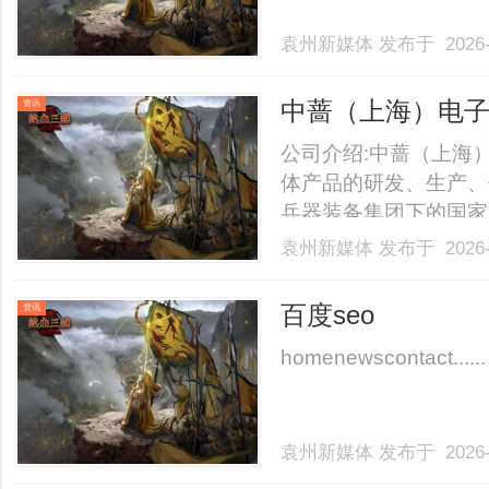
袁州新媒体
发布于 2026-
中蔷（上海）电
资讯
公司介绍:中蔷（上海
体产品的研发、生产、
兵器装备集团下的国家
托中科院强大的科研技
袁州新媒体
发布于 2026-
方案提供商。公司成立于
营业务涉级企业级网络架构
百度seo
资讯
homenewscontact......
袁州新媒体
发布于 2026-