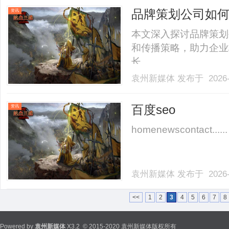
品牌策划公司如
资讯
析
本文深入探讨品牌策划
和传播策略，助力企业
长。......
袁州新媒体
发布于 2026-
百度seo
资讯
homenewscontact......
袁州新媒体
发布于 2026-
<<
1
2
3
4
5
6
7
8
Powered by
袁州新媒体
X3.2
© 2015-2020 袁州新媒体版权所有