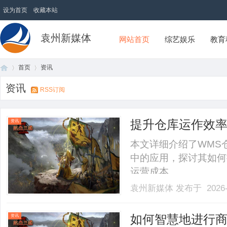
设为首页
收藏本站
袁州新媒体
网站首页
综艺娱乐
教育
首页
资讯
资讯
RSS订阅
首
›
›
提升仓库运作效率
资讯
详解
本文详细介绍了WMS
中的应用，探讨其如何
运营成本。......
袁州新媒体
发布于 2026-
页
如何智慧地进行
资讯