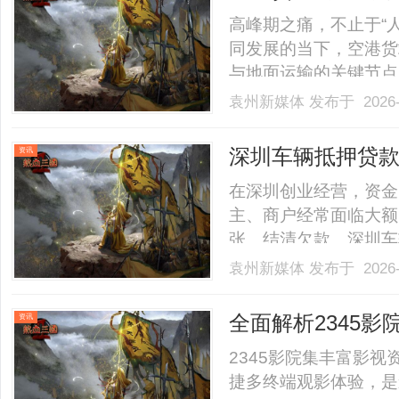
高峰期之痛，不止于“
同发展的当下，空港货
与地面运输的关键节点
活力的“咽喉要道”。
袁州新媒体
发布于 2026-
板、转运等核心职能，
演着“中转站”与“通关枢纽
深圳车辆抵押贷
资讯
在深圳创业经营，资金
主、商户经常面临大额
张、结清欠款。深圳车
效、合规融资，凭借高
袁州新媒体
发布于 2026-
主大额周转的核心渠道，
宽松人性化，打破传统贷款
全面解析2345
资讯
2345影院集丰富影
捷多终端观影体验，是影