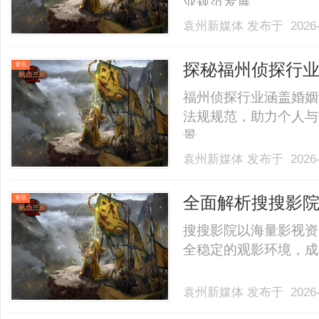
业规范发展。......
袁州新媒体
发布于 2026-
探秘福州侦探行
资讯
福州侦探行业涵盖婚姻
法规规范，助力个人与
景。......
袁州新媒体
发布于 2026-
全面解析搜搜影
资讯
搜搜影院以海量影视资
全稳定的观影环境，成为
袁州新媒体
发布于 2026-