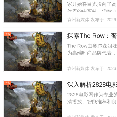
家开始将目光投向了高
代表的中东站，消费力
（墨西哥、巴西），正
袁州新媒体
发布于 2026-
伴随着“新挑战”。相
物流、本土化运营以及特别
探索The Row
资讯
The Row由奥尔森
为高端时尚品牌代表，注
袁州新媒体
发布于 2026-
深入解析2828
资讯
2828电影网作为专
清播放、智能推荐和良好