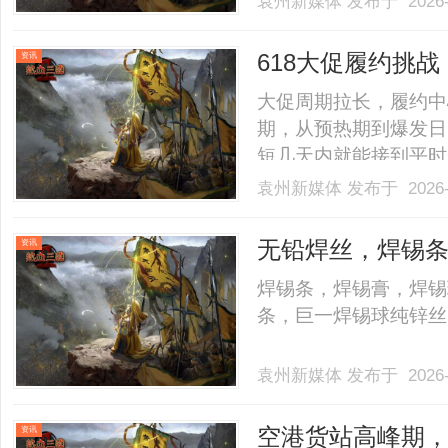
袁州新媒体
发布于 2026-
618大促履约挑
资讯
仓”危机？
大促周期拉长，履约中心
期，从预热期到爆发日
短几天内就能接到平时
订单洪峰是对仓储调度
袁州新媒体
发布于 2026-
拣区域包裹堆积速度加
不罕见，一旦调度失当，就
无铅焊丝，焊锡条
资讯
锡球、6337锡
焊锡条，焊锡膏，焊锡
发，锌丝厂家
条，巨一焊锡球纯锌丝，
袁州新媒体
发布于 2026-
空港货站高峰期，
资讯