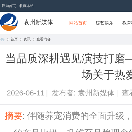
设为首页
收藏本站
袁州新媒体
网站首页
综艺娱乐
教育
首页
资讯
查看内容
当品质深耕遇见演技打磨
首
›
›
›
场关于热
2026-06-11
|
发布者: 袁州新媒体
|
查
摘要
: 伴随养宠消费的全面升级
页