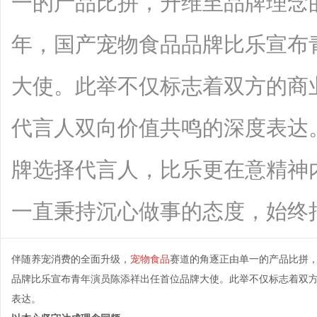
一的产品比拼，升维至品牌理念
年，国产宠物食品品牌比乐宣布
大使。此举不仅标志着双方的商
代言人双向价值共鸣的深度表达
牌选择代言人，比乐更在意精神
一直秉持沉心做事的态度，始终把打磨演
伴随养宠消费的全面升级，
宠物食品
赛道的角逐正由单一的产品比拼，
品牌比乐宣布青年演员陈添祥出任首位品牌大使。此举不仅标志着双
表达。