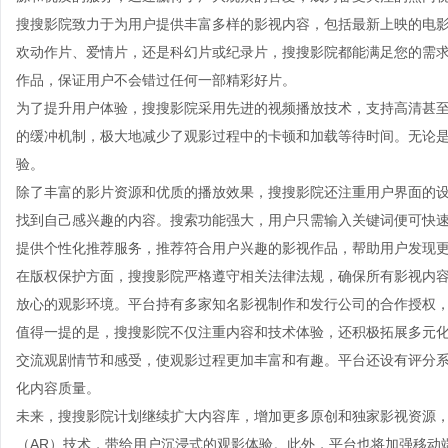
搜搜影院致力于为用户提供丰富多样的影视内容，包括最新上映的电
欢动作片、爱情片，还是科幻片或纪录片，搜搜影院都能满足您的需
作品，保证用户不会错过任何一部精彩好片。
为了提升用户体验，搜搜影院采用先进的视频播放技术，支持高清甚至
的缓冲机制，极大地减少了观影过程中的卡顿和加载等待时间。无论
验。
除了丰富的影片资源和优质的播放效果，搜搜影院还注重用户界面的
找到自己感兴趣的内容。搜索功能强大，用户只需输入关键词便可快
提供个性化推荐服务，推荐符合用户兴趣的影视作品，帮助用户发现
在版权保护方面，搜搜影院严格遵守相关法律法规，确保所有影视内
放心的观影环境。平台持有多家知名影视制作和发行公司的合作授权
值得一提的是，搜搜影院不仅注重内容和技术体验，还积极拓展多元
交流观剧情节和感受，使观影过程更加丰富和有趣。平台还设有评分
化内容质量。
未来，搜搜影院计划继续扩大内容库，增加更多原创和独家影视资源，
（AR）技术，带给用户沉浸式的观影体验。此外，平台也将加强移动